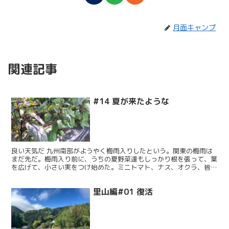
月面キャンプ
関連記事
#14 夏が来たような
良い天気だ 九州南部がようやく梅雨入りしたという。関東の梅雨は
まだ先だ。梅雨入り前に、うちの夏野菜達もしっかり根を張って、葉
を広げて、小さい実をつけ始めた。ミニトマト、ナス、オクラ、皆よ
く育っている。摘葉。株の下の方の茎、葉を摘んだ。根元に...
里山編#01 復活