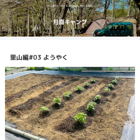
my life, my kangoo, my blog
月面キャンプ
里山編#03 ようやく