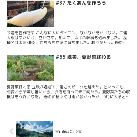
#37 たくあんを作ろう
今週も豊作です こんなに太いダイコン、なかなか見かけない。三浦
大根はすごいね、立派です。加えて、ネギの収穫も始めました。 品
種名は太葱KING。こちらも立派に育ちました。ありがとう。晩御飯
が楽しみです。 ダイコンを使って、 たくあんを作って...
#55 残暑、夏野菜終わる
夏野菜終わる 立秋が過ぎて、暑さのピークを越えた。といっても、
相変わらず蒸し暑いから、夕方を待って畑に向かう。夏野菜たちの収
穫はもう終わりだ。 春の苗植え時は雨が多かったが、6月に入るとす
っかり猛暑。ニュース番組では、酷暑という言葉がいつの...
里山編#02 GW