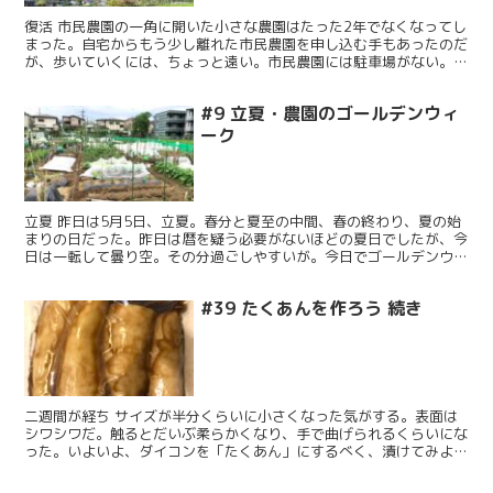
復活 市民農園の一角に開いた小さな農園はたった2年でなくなってし
まった。自宅からもう少し離れた市民農園を申し込む手もあったのだ
が、歩いていくには、ちょっと遠い。市民農園には駐車場がない。思
案していたところ、ある里山の畑を借りれることになった...
#9 立夏・農園のゴールデンウィ
ーク
立夏 昨日は5月5日、立夏。春分と夏至の中間、春の終わり、夏の始
まりの日だった。昨日は暦を疑う必要がないほどの夏日でしたが、今
日は一転して曇り空。その分過ごしやすいが。今日でゴールデンウィ
ークはおしまい。農園のゴールデンウィークは案外静かだ...
#39 たくあんを作ろう 続き
二週間が経ち サイズが半分くらいに小さくなった気がする。表面は
シワシワだ。触るとだいぶ柔らかくなり、手で曲げられるくらいにな
った。いよいよ、ダイコンを「たくあん」にするべく、漬けてみよ
う。まず、干したダイコンを二つに割り、さらに半分に切った...