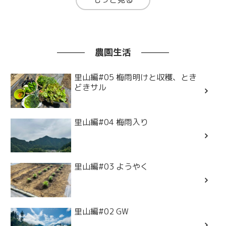
農園生活
里山編#05 梅雨明けと収穫、とき
どきサル
里山編#04 梅雨入り
里山編#03 ようやく
里山編#02 GW