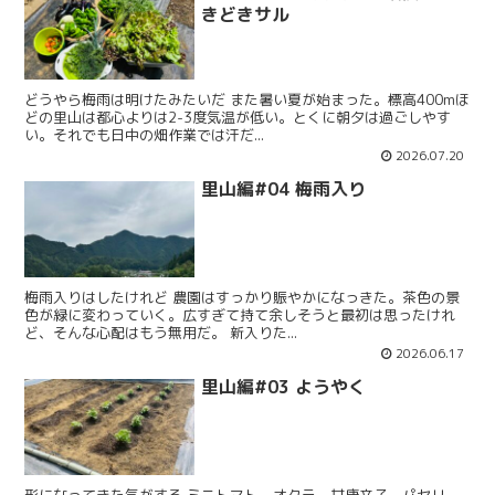
きどきサル
どうやら梅雨は明けたみたいだ また暑い夏が始まった。標高400mほ
どの里山は都心よりは2-3度気温が低い。とくに朝夕は過ごしやす
い。それでも日中の畑作業では汗だ...
2026.07.20
里山編#04 梅雨入り
梅雨入りはしたけれど 農園はすっかり賑やかになっきた。茶色の景
色が緑に変わっていく。広すぎて持て余しそうと最初は思ったけれ
ど、そんな心配はもう無用だ。 新入りた...
2026.06.17
里山編#03 ようやく
形になってきた気がする ミニトマト、オクラ、甘唐辛子、パセリ、