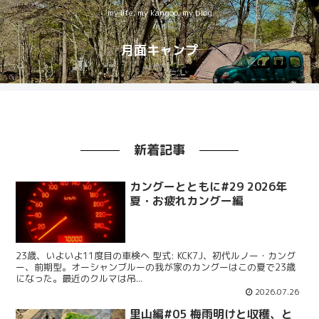
my life, my kangoo, my blog
月面キャンプ
新着記事
カングーとともに#29 2026年
夏・お疲れカングー編
23歳、いよいよ11度目の車検へ 型式: KCK7J、初代ルノー・カング
ー、前期型。オーシャンブルーの我が家のカングーはこの夏で23歳
になった。最近のクルマは吊...
2026.07.26
里山編#05 梅雨明けと収穫、と