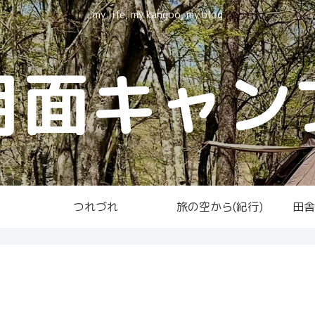
my life, my kangoo, my blog
月面キャン
つれづれ
旅の空から(紀行)
田舎