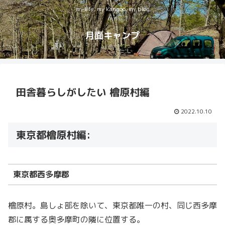
my life, my kangoo, my blog
月面キャンプ
田舎暮らしがしたい 檜原村編
2022.10.10
東京都檜原村編:
東京都西多摩郡
檜原村。島しょ部を除いて、東京都唯一の村、同じ西多摩
郡に属する奥多摩町の隣に位置する。