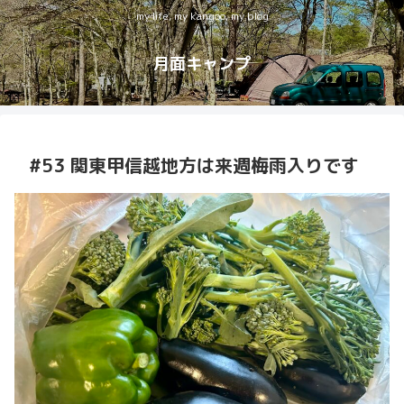
my life, my kangoo, my blog
月面キャンプ
#53 関東甲信越地方は来週梅雨入りです