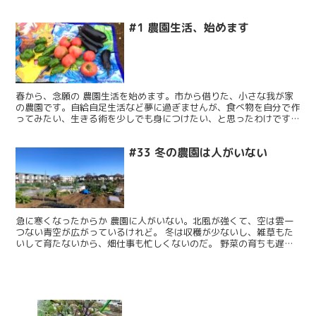
案していたところ、ある里山の畑を借りれることになった...
#1 農園生活、始めます
春から、念願の 農園生活を始めます。市から借りた、小さな我が家
の農園です。自給自足生活など夢に過ぎませんが、食べ物を自分で作
ってみたい、生きる術を少しでも身につけたい、と思ったわけです。
最初の挑戦は、子ども達がまだ小さかった頃の、体験農園と...
#33 冬の農園は人がいない
急に寒くなったからか 農園に人がいない。北風が強くて、空は雲一
つない青空が広がっているけれど。 冬は収穫が少ないし、雑草もた
いして育たないから、畑仕事も忙しくないのだ。 野菜の育ちも遅い
雑草が育たないのと同じ理由だろう。野菜の育ちも遅い。...