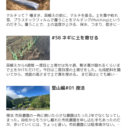
マルチって？ 種まき、苗植えの前に、マルチを張る。土を藁や枯れ
草、プラスチックフィルムで覆うことをマルチング(Mulching)という
のだそう。覆うことで、土の温度が上がる、保水、つまり、乾きにく
い、雑草が生えない、また雨が降った時に雨水が...
#58 ネギに土を寄せる
苗植えから4週間 一度目と土寄せは先々週、敷き藁が隠れるくらいま
で土をかけただけだ。今日は二度目度の土寄せをした。化成肥料を撒
いてから、地面の高さまで土で溝を埋める。 まだ苗はとても細い。
昨夜の雨は強かったし、このところ、雨が降らない週はな...
里山編#01 復活
復活 市民農園の一角に開いた小さな農園はたった2年でなくなってし
まった。自宅からもう少し離れた市民農園を申し込む手もあったのだ
が、歩いていくには、ちょっと遠い。市民農園には駐車場がない。思