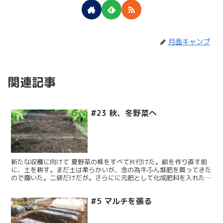
月面キャンプ
関連記事
#23 秋、冬野菜へ
新たな収穫に向けて 夏野菜の株をすべて片付けた。畝を作り直す前
に、土を耕す。まだ土は柔らかいが、念の為牛ふん堆肥を買ってきた
ので撒いた。二袋だけだが。さらにに元肥として化成肥料を入れた。
これで万全のはずだ。つぎは、どこに、何を植えるか、考え...
#5 マルチを張る