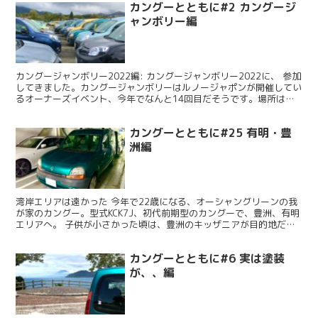
カングーとともに#2 カングージ
ャンボリー編
カングージャンボリー2022編: カングージャンボリー2022に、 参加
してきました。カングージャンボリーはルノージャポンが開催してい
るオーナーズイベント、今年でなんと14回目だそうです。場所は山
梨県山中湖、交流プラザきらら、湖畔のイベント...
カングーとともに#25 有明・豊
洲編
湾岸エリアは遠かった 今年で22歳になる、オーシャングリーンの我
が家のカングー。型式KCK7J、初代前期型のカングーで、豊洲、有明
エリアへ。 子供が小さかった頃は、豊洲のキッザニアが目的地だっ
た。僕が住む東京西部からは、箱崎ジャンクション経...
カングーとともに#6 実は塗装
が、、編