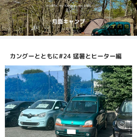
my life, my kangoo, my blog
月面キャンプ
カングーとともに#24 猛暑とヒーター編