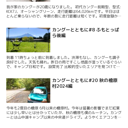
我が家のカングーが20歳になりました。 初代カングー前期型、型式:
KCK7J、オーシャングリーン、走行距離は64,026kmです。平日はほ
とんど乗らないので、年数の割に走行距離は短くです。初度登録から
20年、我が家に来てから19年が経ちま...
カングーとともに#8 ふもとっぱ
ら後編
到着 11時ちょっと前に到着しました。渋滞もなし、カングーも調子
良好でした。天気も晴れ。昨日の雨ですこし地面が湿っているぐらい
で、キャンプ日和です。 設営完了 比較的空いたエリアを見つけて、
ここに決定。早速設営です。お昼前に完了しました。う...
カングーとともに#20 秋の檜原
村2024編
今年も2度目の檜原 6月以来の檜原村。今年は猛暑の影響でまだ紅葉
には少し早いとは分かっていたが、秋の檜原も僕のルーチン。カング
ーとは山中湖キャンプ以来の中央道ドライブ。ようやくエアコンを入
れる必要がなくなり、カングーへの負担が少なくなった。...