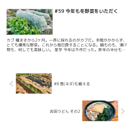
います。 農園はこの4月1日から使用開始のため、初め...
#59 今年も冬野菜をいただく
カブ 種まきから2ヶ月。一斉に採れるのがカブだ。手間がかからず、
とても優秀な野菜。これから毎日食することになる。鍋ものも、漬け
物も、何しても美味しい。 里芋 今年は不作だった。昨年の半分も無
いかな。葉が大きく育たたずに枯れてしまっていた。ど...
#8 葱(ネギ)も植える
吉田うどん その2