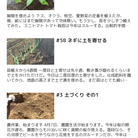
隙間を埋めよう ナス、オクラ、枝豆、夏野菜の定番を植えたが、
畑、畝にはまだ隙間があって勿体無い。もう少し、苗を少しずつ植え
てみた。 ミニトマト トマト栽培は今年はスルーする。比較的手間が
かかるので、来年、農園2年目に挑戦することにしよう。そ...
#58 ネギに土を寄せる
苗植えから4週間 一度目と土寄せは先々週、敷き藁が隠れるくらいま
で土をかけただけだ。今日は二度目度の土寄せをした。化成肥料を撒
いてから、地面の高さまで土で溝を埋める。 まだ苗はとても細い。
昨夜の雨は強かったし、このところ、雨が降らない週はな...
#3 土づくり その1
農作業、始まります 4月7日、農園生活が始まります。今年は桜の開
花が遅れ、農園からも川沿いに咲く満開の桜が見える。普段なら、そ
の河原でビールをやりながら花見をするのがルーチンだが、今年は違