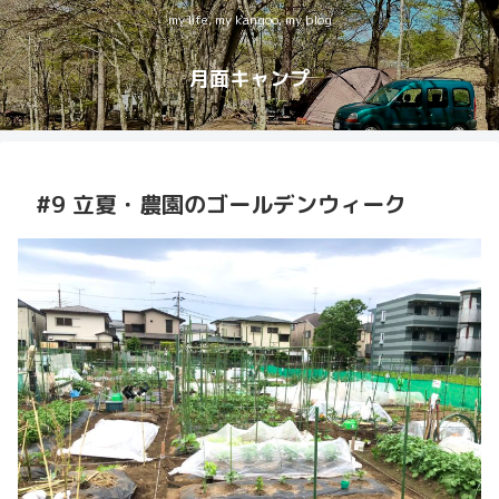
my life, my kangoo, my blog
月面キャンプ
#9 立夏・農園のゴールデンウィーク