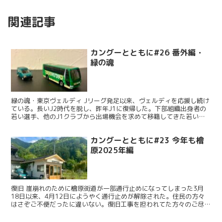
関連記事
カングーとともに#26 番外編・
緑の魂
緑の魂・東京ヴェルディ Jリーグ発足以来、ヴェルディを応援し続け
ている。長いJ2時代を脱し、昨年J1に復帰した。下部組織出身者の
若い選手、他のJ1クラブから出場機会を求めて移籍してきた若い選
手、大学卒業して加入したばかりのルーキー、J2から...
カングーとともに#23 今年も檜
原2025年編
復旧 崖崩れのために檜原街道が一部通行止めになってしまった3月
18日以来、4月12日にようやく通行止めが解除された。住民の方々
はさぞご不便だったに違いない。復旧工事を担われてた方々のご尽力
のおかげだ。今年初の檜原村にカングーとともに。 かん...