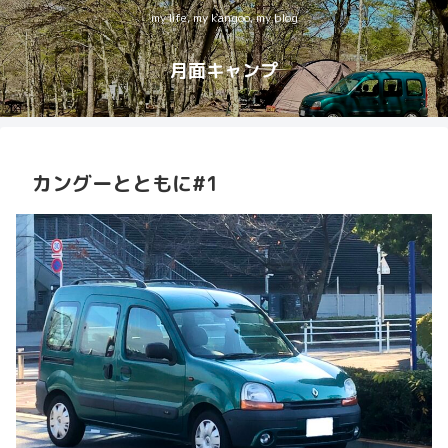
my life, my kangoo, my blog
月面キャンプ
カングーとともに#1