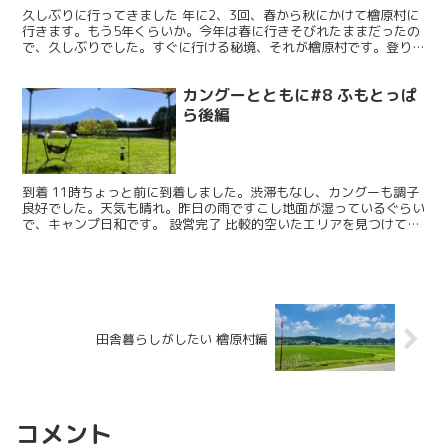
久しぶりに行ってきました 年に2、3回、春から秋にかけて檜原村に
行きます。もう5年くらいか。今年は春に行きそびれたままだったの
で、久しぶりでした。すぐに行ける秘境、それが檜原村です。登り
坂、アップダウンが多いが、比較的走りやすい道です。カン...
カングーとともに#8 ふもとっぱ
ら後編
到着 11時ちょっと前に到着しました。渋滞もなし、カングーも調子
良好でした。天気も晴れ。昨日の雨ですこし地面が湿っているぐらい
で、キャンプ日和です。 設営完了 比較的空いたエリアを見つけて、
ここに決定。早速設営です。お昼前に完了しました。う...
田舎暮らしがしたい 檜原村編
コメント