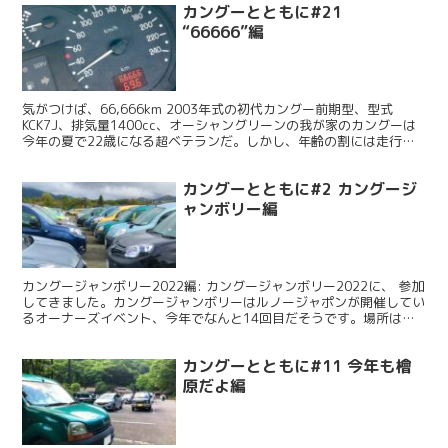
カングーとともに#21
“66666”編
気がつけば、66,666km 2003年式の初代カングー前期型、型式
KCK7J、排気量1400cc、オーシャングリーンの我が家のカングーは
今年の夏で22歳になる超ベテランだ。しかし、年齢の割には走行距
離が短い。通勤に使うことはないし、年に数...
カングーとともに#2 カングージ
ャンボリー編
カングージャンボリー2022編: カングージャンボリー2022に、 参加
してきました。カングージャンボリーはルノージャポンが開催してい
るオーナーズイベント、今年でなんと14回目だそうです。場所は山
梨県山中湖、交流プラザきらら、湖畔のイベント...
カングーとともに#11 今年も檜
原だよ編