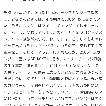
当時は仕事が忙しかったせいか、そうだカングーを買お
う、となったときには、年が明けて2003年秋になってい
た。そう、カングーはマイナーチェンジしてしまいまし
た。ちょっと変わってしまったのだ。とくにフロントマス
ク、クルマは顔が大事だ、わたしには。どうしてもあのド
イツで出会ったカングーが欲しかったので、あわてて中古
車を探し、そして、やっと手に入れたのが、2003年式カ
ングー、型式はGF-KCK7J。そう、マイナーチェンジ直前
の生産車だ。排気量1.4L、色はオーシャングリーン。こ
の色はディーラーの期待に反してほとんど売れなかったそ
うだ。今は、初代カングー前期型と呼ばれている、我が家
のカングーだ。後期型じゃなくて、こっちの方が断然い
い。古さというか、ちょっとクラッシック、機能的ならい
いじゃない、っていうデザインが好きだ。バンパーは黒く
ていいじゃない、ウィンカーライトはオレンジがいいじゃ