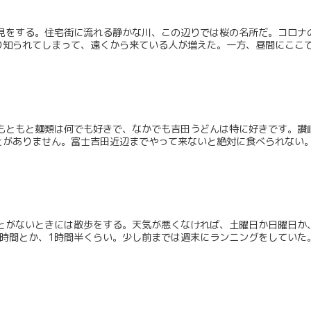
花見をする。住宅街に流れる静かな川、この辺りでは桜の名所だ。コロナ
知られてしまって、遠くから来ている人が増えた。一方、昼間にここでシ
 もともと麺類は何でも好きで、なかでも吉田うどんは特に好きです。讃
がありません。富士吉田近辺までやって来ないと絶対に食べられない。営
ことがないときには散歩をする。天気が悪くなければ、土曜日か日曜日か
時間とか、1時間半くらい。少し前までは週末にランニングをしていた。最