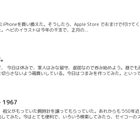
たiPhoneを買い換えた。そうしたら、Apple Store でおまけで付けて
。ヘビのイラストは今年の干支で、正月の...
鉄。
ど、 今日は休みで、家人はみな留守、退屈なので呑み始めよう。昼でも
切らさないよう箱買いしている。今日はつまみを作ってみた。といっても
 1967
に、祖父がもっていた腕時計を譲ってもらっていた。あれからもう50年
してみた。今はとても便利で、いろいろ検索してみたら、セイコーのスカ