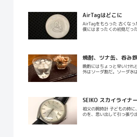
AirTagはどこに
AirTagをもらった 古くなっ
僕にはまったくの初見だった
焼酎、ツナ缶、呑み
晩酌にはちょっと早いけれ
外はソーダ割だ。ソーダ水は
SEIKO スカイライナー
祖父の腕時計 子どもの時
のを、思い出して引っ張り出