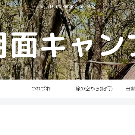
my life, my kangoo, my blog
月面キャン
つれづれ
旅の空から(紀行)
田舎