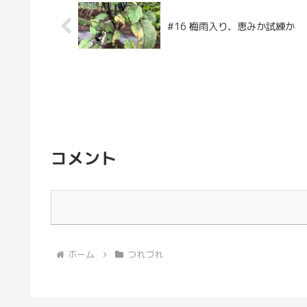
#16 梅雨入り、恵みか試練か
コメント
ホーム
つれづれ