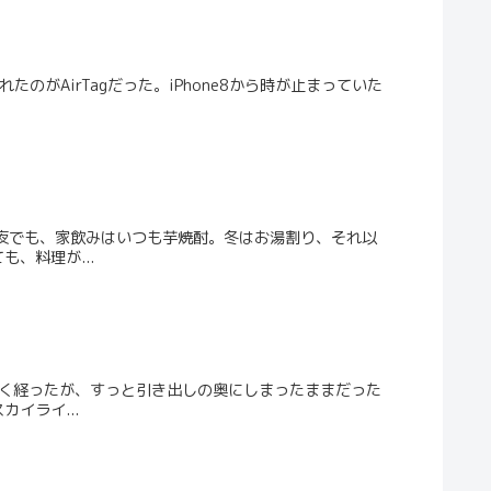
くれたのがAirTagだった。iPhone8から時が止まっていた
夜でも、家飲みはいつも芋焼酎。冬はお湯割り、それ以
、料理が...
近く経ったが、すっと引き出しの奥にしまったままだった
イライ...